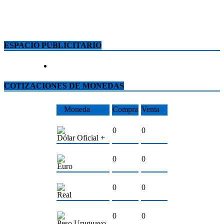
ESPACIO PUBLICITARIO
COTIZACIONES DE MONEDAS
Moneda
Compra
Venta
0
0
Dólar Oficial +
0
0
Euro
0
0
Real
0
0
Peso Uruguayo