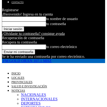
CONTACTO
Registrarse
¡Bienvenido! Ingresa en tu cuenta
tu nombre de usuario
tu contraseña
¿Olvidaste tu contraseña? consigue ayuda
Recuperación de contraseña
Recupera tu contraseña
tu correo electrónico
Se te ha enviado una contraseña por correo electrónico.
FM GOLD ORAN 107.1 MHZ
INICIO
LOCALES
PROVINCIALES
SALUD E INVESTIGACIÓN
NOTICIAS
NACIONALES
INTERNACIONALES
DEPORTES