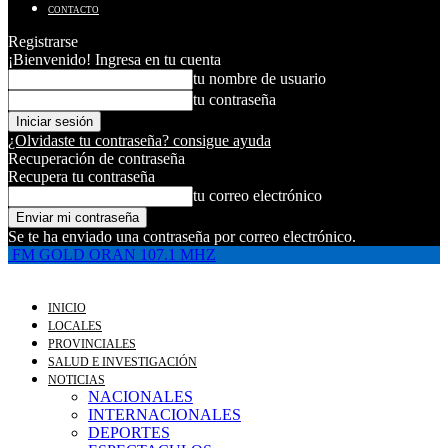
CONTACTO
Registrarse
¡Bienvenido! Ingresa en tu cuenta
tu nombre de usuario
tu contraseña
¿Olvidaste tu contraseña? consigue ayuda
Recuperación de contraseña
Recupera tu contraseña
tu correo electrónico
Se te ha enviado una contraseña por correo electrónico.
FM GOLD ORAN 107.1 MHZ
INICIO
LOCALES
PROVINCIALES
SALUD E INVESTIGACIÓN
NOTICIAS
NACIONALES
INTERNACIONALES
DEPORTES