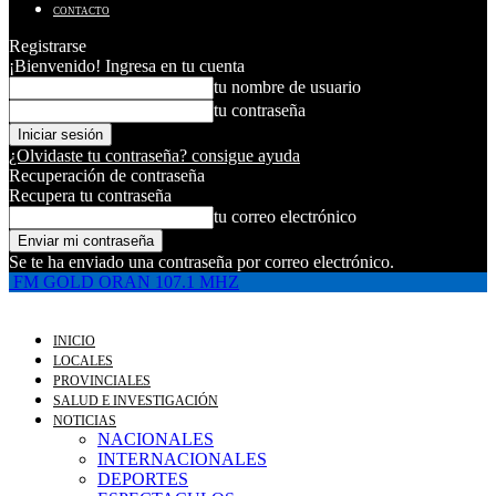
CONTACTO
Registrarse
¡Bienvenido! Ingresa en tu cuenta
tu nombre de usuario
tu contraseña
¿Olvidaste tu contraseña? consigue ayuda
Recuperación de contraseña
Recupera tu contraseña
tu correo electrónico
Se te ha enviado una contraseña por correo electrónico.
FM GOLD ORAN 107.1 MHZ
INICIO
LOCALES
PROVINCIALES
SALUD E INVESTIGACIÓN
NOTICIAS
NACIONALES
INTERNACIONALES
DEPORTES