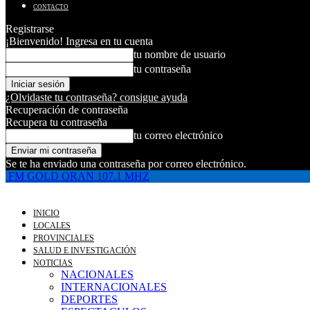
CONTACTO
Registrarse
¡Bienvenido! Ingresa en tu cuenta
tu nombre de usuario
tu contraseña
¿Olvidaste tu contraseña? consigue ayuda
Recuperación de contraseña
Recupera tu contraseña
tu correo electrónico
Se te ha enviado una contraseña por correo electrónico.
FM GOLD ORAN 107.1 MHZ
INICIO
LOCALES
PROVINCIALES
SALUD E INVESTIGACIÓN
NOTICIAS
NACIONALES
INTERNACIONALES
DEPORTES