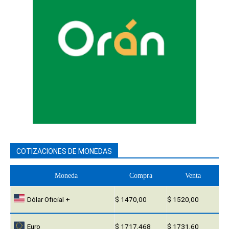
COTIZACIONES DE MONEDAS
Moneda
Compra
Venta
Dólar Oficial +
$ 1470,00
$ 1520,00
Euro
$ 1717,468
$ 1731,60