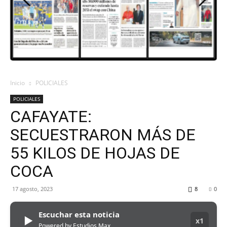
ORAN
107.1
Inicio
POLICIALES
POLICIALES
MHZ
CAFAYATE:
SECUESTRARON MÁS DE
55 KILOS DE HOJAS DE
COCA
17 agosto, 2023
8
0
Escuchar esta noticia
▶
x1
Powered by Estudios Max