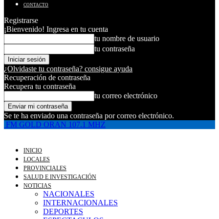
CONTACTO
Registrarse
¡Bienvenido! Ingresa en tu cuenta
tu nombre de usuario
tu contraseña
¿Olvidaste tu contraseña? consigue ayuda
Recuperación de contraseña
Recupera tu contraseña
tu correo electrónico
Se te ha enviado una contraseña por correo electrónico.
FM GOLD ORAN 107.1 MHZ
INICIO
LOCALES
PROVINCIALES
SALUD E INVESTIGACIÓN
NOTICIAS
NACIONALES
INTERNACIONALES
DEPORTES