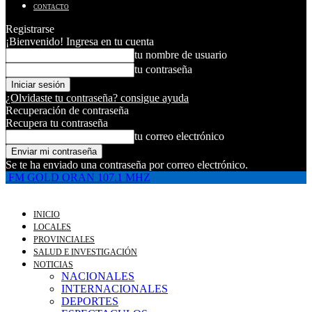
CONTACTO
Registrarse
¡Bienvenido! Ingresa en tu cuenta
tu nombre de usuario
tu contraseña
¿Olvidaste tu contraseña? consigue ayuda
Recuperación de contraseña
Recupera tu contraseña
tu correo electrónico
Se te ha enviado una contraseña por correo electrónico.
FM GOLD ORAN 107.1 MHZ
INICIO
LOCALES
PROVINCIALES
SALUD E INVESTIGACIÓN
NOTICIAS
NACIONALES
INTERNACIONALES
DEPORTES