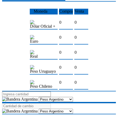
Moneda
Compra
Venta
0
0
Dólar Oficial +
0
0
Euro
0
0
Real
0
0
Peso Uruguayo
0
0
Peso Chileno