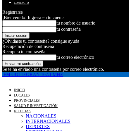
CONTACTO
Registrarse
¡Bienvenido! Ingresa en tu cuenta
tu nombre de usuario
tu contraseña
¿Olvidaste tu contraseña? consigue ayuda
Recuperación de contraseña
Recupera tu contraseña
tu correo electrónico
Se te ha enviado una contraseña por correo electrónico.
FM GOLD ORAN 107.1 MHZ
INICIO
LOCALES
PROVINCIALES
SALUD E INVESTIGACIÓN
NOTICIAS
NACIONALES
INTERNACIONALES
DEPORTES