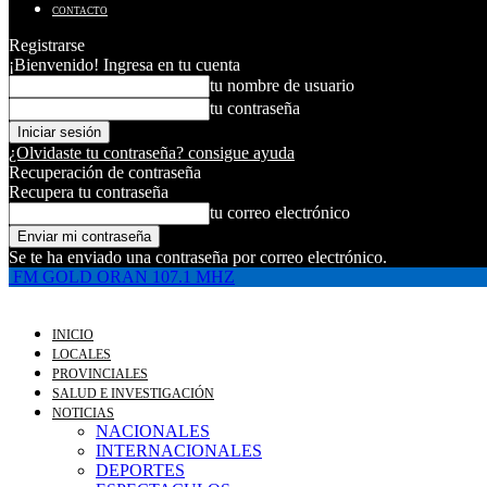
CONTACTO
Registrarse
¡Bienvenido! Ingresa en tu cuenta
tu nombre de usuario
tu contraseña
¿Olvidaste tu contraseña? consigue ayuda
Recuperación de contraseña
Recupera tu contraseña
tu correo electrónico
Se te ha enviado una contraseña por correo electrónico.
FM GOLD ORAN 107.1 MHZ
INICIO
LOCALES
PROVINCIALES
SALUD E INVESTIGACIÓN
NOTICIAS
NACIONALES
INTERNACIONALES
DEPORTES