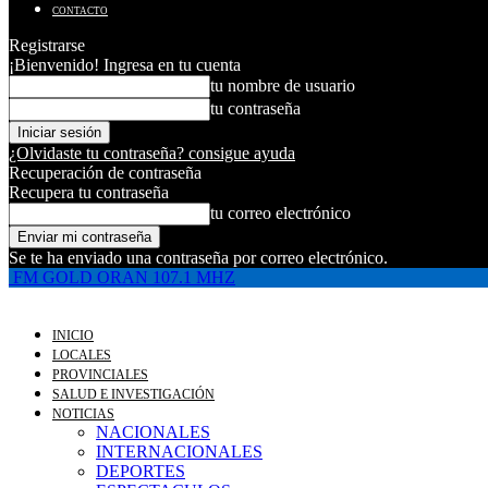
CONTACTO
Registrarse
¡Bienvenido! Ingresa en tu cuenta
tu nombre de usuario
tu contraseña
¿Olvidaste tu contraseña? consigue ayuda
Recuperación de contraseña
Recupera tu contraseña
tu correo electrónico
Se te ha enviado una contraseña por correo electrónico.
FM GOLD ORAN 107.1 MHZ
INICIO
LOCALES
PROVINCIALES
SALUD E INVESTIGACIÓN
NOTICIAS
NACIONALES
INTERNACIONALES
DEPORTES