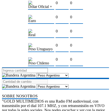
0
0
Dólar Oficial +
0
0
Euro
0
0
Real
0
0
Peso Uruguayo
0
0
Peso Chileno
SOBRE NOSOTROS
"GOLD MULTIMEDIOS es una Radio FM audiovisual, con
transmisión por el dial 107.1 MHZ, y con retransmisión en VIVO
por todas la redes sociales. Nos podes escuchar y ver con la mejor