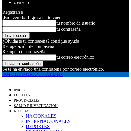
CONTACTO
Registrarse
¡Bienvenido! Ingresa en tu cuenta
tu nombre de usuario
tu contraseña
¿Olvidaste tu contraseña? consigue ayuda
Recuperación de contraseña
Recupera tu contraseña
tu correo electrónico
Se te ha enviado una contraseña por correo electrónico.
FM GOLD ORAN 107.1 MHZ
INICIO
LOCALES
PROVINCIALES
SALUD E INVESTIGACIÓN
NOTICIAS
NACIONALES
INTERNACIONALES
DEPORTES