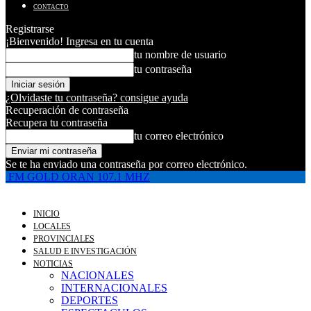
CONTACTO
Registrarse
¡Bienvenido! Ingresa en tu cuenta
tu nombre de usuario
tu contraseña
¿Olvidaste tu contraseña? consigue ayuda
Recuperación de contraseña
Recupera tu contraseña
tu correo electrónico
Se te ha enviado una contraseña por correo electrónico.
FM GOLD ORAN 107.1 MHZ
INICIO
LOCALES
PROVINCIALES
SALUD E INVESTIGACIÓN
NOTICIAS
NACIONALES
INTERNACIONALES
DEPORTES