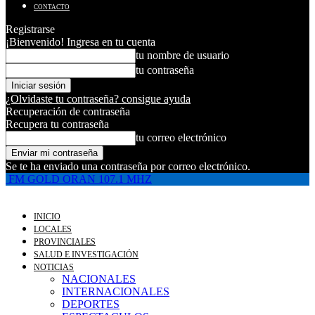
CONTACTO
Registrarse
¡Bienvenido! Ingresa en tu cuenta
tu nombre de usuario
tu contraseña
¿Olvidaste tu contraseña? consigue ayuda
Recuperación de contraseña
Recupera tu contraseña
tu correo electrónico
Se te ha enviado una contraseña por correo electrónico.
FM GOLD ORAN 107.1 MHZ
INICIO
LOCALES
PROVINCIALES
SALUD E INVESTIGACIÓN
NOTICIAS
NACIONALES
INTERNACIONALES
DEPORTES