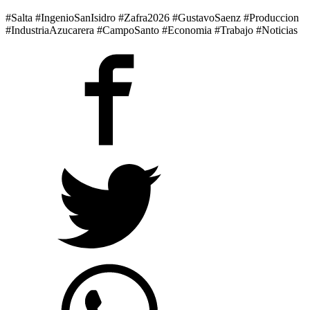
#Salta #IngenioSanIsidro #Zafra2026 #GustavoSaenz #Produccion
#IndustriaAzucarera #CampoSanto #Economia #Trabajo #Noticias