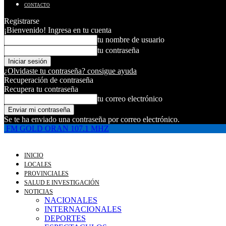
CONTACTO
Registrarse
¡Bienvenido! Ingresa en tu cuenta
tu nombre de usuario
tu contraseña
¿Olvidaste tu contraseña? consigue ayuda
Recuperación de contraseña
Recupera tu contraseña
tu correo electrónico
Se te ha enviado una contraseña por correo electrónico.
FM GOLD ORAN 107.1 MHZ
INICIO
LOCALES
PROVINCIALES
SALUD E INVESTIGACIÓN
NOTICIAS
NACIONALES
INTERNACIONALES
DEPORTES