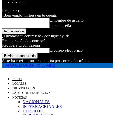
CONTACTO
Registrarse
¡Bienvenido! Ingresa en tu cuenta
tu nombre de usuario
tu contraseña
¿Olvidaste tu contraseña? consigue ayuda
Recuperación de contraseña
Recupera tu contraseña
tu correo electrónico
Se te ha enviado una contraseña por correo electrónico.
FM GOLD ORAN 107.1 MHZ
INICIO
LOCALES
PROVINCIALES
SALUD E INVESTIGACIÓN
NOTICIAS
NACIONALES
INTERNACIONALES
DEPORTES