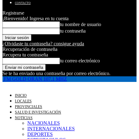
CONTACTO
Registrarse
¡Bienvenido! Ingresa en tu cuenta
tu nombre de usuario
tu contraseña
¿Olvidaste tu contraseña? consigue ayuda
Recuperación de contraseña
Recupera tu contraseña
tu correo electrónico
Se te ha enviado una contraseña por correo electrónico.
FM GOLD ORAN 107.1 MHZ
INICIO
LOCALES
PROVINCIALES
SALUD E INVESTIGACIÓN
NOTICIAS
NACIONALES
INTERNACIONALES
DEPORTES