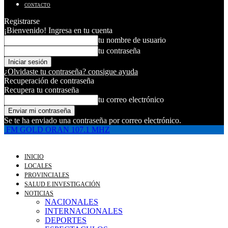
CONTACTO
Registrarse
¡Bienvenido! Ingresa en tu cuenta
tu nombre de usuario
tu contraseña
¿Olvidaste tu contraseña? consigue ayuda
Recuperación de contraseña
Recupera tu contraseña
tu correo electrónico
Se te ha enviado una contraseña por correo electrónico.
FM GOLD ORAN 107.1 MHZ
INICIO
LOCALES
PROVINCIALES
SALUD E INVESTIGACIÓN
NOTICIAS
NACIONALES
INTERNACIONALES
DEPORTES