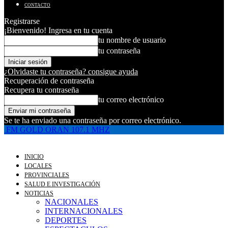
CONTACTO
Registrarse
¡Bienvenido! Ingresa en tu cuenta
tu nombre de usuario
tu contraseña
¿Olvidaste tu contraseña? consigue ayuda
Recuperación de contraseña
Recupera tu contraseña
tu correo electrónico
Se te ha enviado una contraseña por correo electrónico.
FM GOLD ORAN 107.1 MHZ
INICIO
LOCALES
PROVINCIALES
SALUD E INVESTIGACIÓN
NOTICIAS
NACIONALES
INTERNACIONALES
DEPORTES