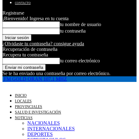
CONTACTO
Registrarse
¡Bienvenido! Ingresa en tu cuenta
tu nombre de usuario
tu contraseña
¿Olvidaste tu contraseña? consigue ayuda
Recuperación de contraseña
Recupera tu contraseña
tu correo electrónico
Se te ha enviado una contraseña por correo electrónico.
FM GOLD ORAN 107.1 MHZ
INICIO
LOCALES
PROVINCIALES
SALUD E INVESTIGACIÓN
NOTICIAS
NACIONALES
INTERNACIONALES
DEPORTES