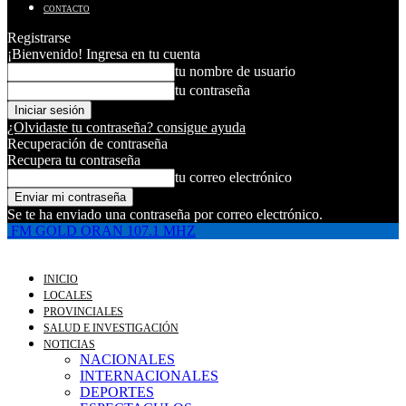
CONTACTO
Registrarse
¡Bienvenido! Ingresa en tu cuenta
tu nombre de usuario
tu contraseña
¿Olvidaste tu contraseña? consigue ayuda
Recuperación de contraseña
Recupera tu contraseña
tu correo electrónico
Se te ha enviado una contraseña por correo electrónico.
FM GOLD ORAN 107.1 MHZ
INICIO
LOCALES
PROVINCIALES
SALUD E INVESTIGACIÓN
NOTICIAS
NACIONALES
INTERNACIONALES
DEPORTES