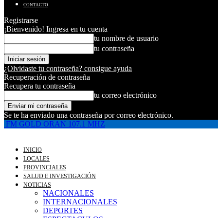
CONTACTO
Registrarse
¡Bienvenido! Ingresa en tu cuenta
tu nombre de usuario
tu contraseña
¿Olvidaste tu contraseña? consigue ayuda
Recuperación de contraseña
Recupera tu contraseña
tu correo electrónico
Se te ha enviado una contraseña por correo electrónico.
FM GOLD ORAN 107.1 MHZ
INICIO
LOCALES
PROVINCIALES
SALUD E INVESTIGACIÓN
NOTICIAS
NACIONALES
INTERNACIONALES
DEPORTES