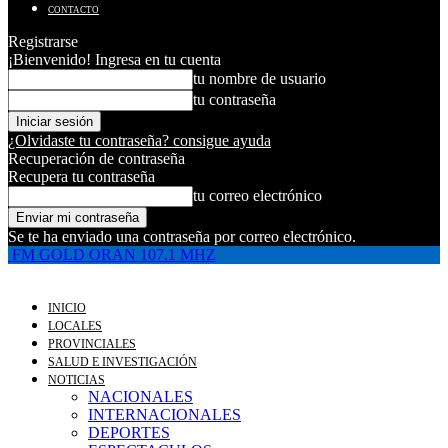
CONTACTO
Registrarse
¡Bienvenido! Ingresa en tu cuenta
tu nombre de usuario
tu contraseña
¿Olvidaste tu contraseña? consigue ayuda
Recuperación de contraseña
Recupera tu contraseña
tu correo electrónico
Se te ha enviado una contraseña por correo electrónico.
FM GOLD ORAN 107.1 MHZ
INICIO
LOCALES
PROVINCIALES
SALUD E INVESTIGACIÓN
NOTICIAS
NACIONALES
INTERNACIONALES
DEPORTES