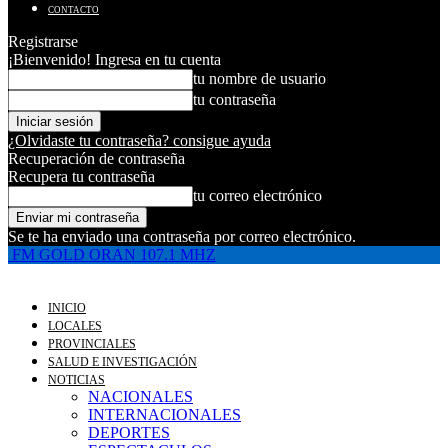
CONTACTO
Registrarse
¡Bienvenido! Ingresa en tu cuenta
tu nombre de usuario
tu contraseña
¿Olvidaste tu contraseña? consigue ayuda
Recuperación de contraseña
Recupera tu contraseña
tu correo electrónico
Se te ha enviado una contraseña por correo electrónico.
FM GOLD ORAN 107.1 MHZ
INICIO
LOCALES
PROVINCIALES
SALUD E INVESTIGACIÓN
NOTICIAS
NACIONALES
INTERNACIONALES
DEPORTES