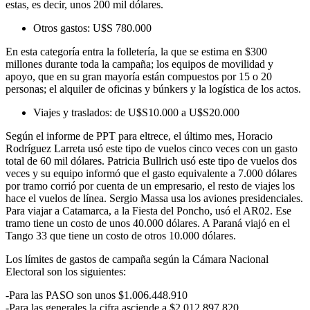
estas, es decir, unos 200 mil dólares.
Otros gastos: U$S 780.000
En esta categoría entra la folletería, la que se estima en $300
millones durante toda la campaña; los equipos de movilidad y
apoyo, que en su gran mayoría están compuestos por 15 o 20
personas; el alquiler de oficinas y búnkers y la logística de los actos.
Viajes y traslados: de U$S10.000 a U$S20.000
Según el informe de PPT para eltrece, el último mes, Horacio
Rodríguez Larreta usó este tipo de vuelos cinco veces con un gasto
total de 60 mil dólares. Patricia Bullrich usó este tipo de vuelos dos
veces y su equipo informó que el gasto equivalente a 7.000 dólares
por tramo corrió por cuenta de un empresario, el resto de viajes los
hace el vuelos de línea. Sergio Massa usa los aviones presidenciales.
Para viajar a Catamarca, a la Fiesta del Poncho, usó el AR02. Ese
tramo tiene un costo de unos 40.000 dólares. A Paraná viajó en el
Tango 33 que tiene un costo de otros 10.000 dólares.
Los límites de gastos de campaña según la Cámara Nacional
Electoral son los siguientes:
-Para las PASO son unos $1.006.448.910
-Para las generales la cifra asciende a $2.012.897.820