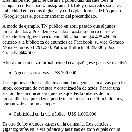
Este millonario gasto se destina a publicidad durante toda la
campaña en Facebook, Instagram, TikTok y otras redes sociales;
publicidad en medios digitales y en las plataformas de búsqueda
(Google) para el posicionamiento del precandidato.
A modo de ejemplo, TN publicó en abril pasado que algunos
precandidatos a Presidente ya habían gastado dinero en redes.
Horacio Rodríguez Larreta contabilizaba unos $4.428.460, de
acuerdo a la biblioteca de anuncios de Facebook; su vice Gerardo
Morales, unos $1.791.000; Patricia Bullrich, $828.000 y Juan
Grabois, $44.500.
Ahora que comenzó formalmente la campaña, ese gasto se reactivó.
Agencias creativas: U$S 500.000
Los equipos de los candidatos contratan agencias creativas para los
spots, cobertura de eventos y organización de actos. Pensar una
acción de comunicación que destaque las bondades de un
precandidato a presidente puede tener un costo de 50 mil dólares,
por tan solo citar un ejemplo.
Publicidad en la vía pública: U$S 1.000.000
Es otro de los grandes gastos en la campaña. Los carteles y
gigantografías en la vía pública y las rutas de todo el país con la