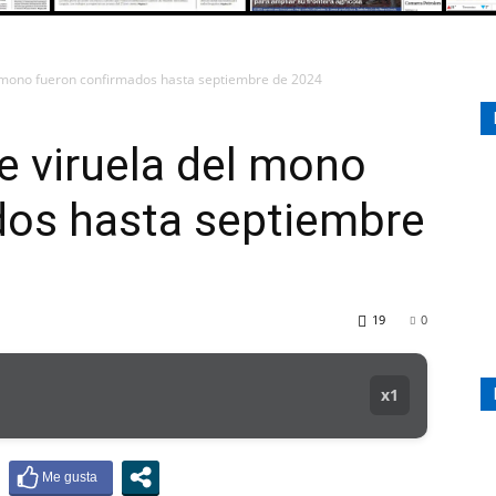
l mono fueron confirmados hasta septiembre de 2024
107.1
e viruela del mono
dos hasta septiembre
MHZ
19
0
x1