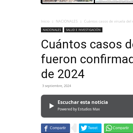
Inicio
NACIONALES
Cuántos casos de viruela de
NACIONALES
SALUD E INVESTIGACIÓN
Cuántos casos d
fueron confirma
de 2024
3 septiembre, 2024
Escuchar esta noticia
▶
Powered by Estudios Max