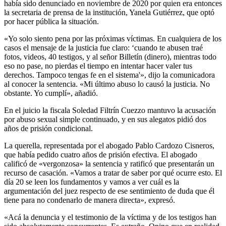
había sido denunciado en noviembre de 2020 por quien era entonces
la secretaria de prensa de la institución, Yanela Gutiérrez, que optó
por hacer pública la situación.
«Yo solo siento pena por las próximas víctimas. En cualquiera de los
casos el mensaje de la justicia fue claro: ‘cuando te abusen traé
fotos, videos, 40 testigos, y al señor Billetín (dinero), mientras todo
eso no pase, no pierdas el tiempo en intentar hacer valer tus
derechos. Tampoco tengas fe en el sistema'», dijo la comunicadora
al conocer la sentencia. «Mi último abuso lo causó la justicia. No
obstante. Yo cumplí», añadió.
En el juicio la fiscala Soledad Filtrín Cuezzo mantuvo la acusación
por abuso sexual simple continuado, y en sus alegatos pidió dos
años de prisión condicional.
La querella, representada por el abogado Pablo Cardozo Cisneros,
que había pedido cuatro años de prisión efectiva. El abogado
calificó de «vergonzosa» la sentencia y ratificó que presentarán un
recurso de casación. «Vamos a tratar de saber por qué ocurre esto. El
día 20 se leen los fundamentos y vamos a ver cuál es la
argumentación del juez respecto de ese sentimiento de duda que él
tiene para no condenarlo de manera directa», expresó.
«Acá la denuncia y el testimonio de la víctima y de los testigos han