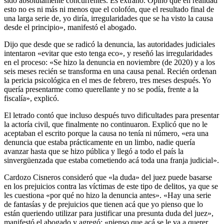
sido absolutamente concurrentes. Es extraño. Opino que en realidad
esto no es ni más ni menos que el colofón, que el resultado final de
una larga serie de, yo diría, irregularidades que se ha visto la causa
desde el principio», manifestó el abogado.
Dijo que desde que se radicó la denuncia, las autoridades judiciales
intentaron «evitar que esto tenga eco», y reseñó las irregularidades
en el proceso: «Se hizo la denuncia en noviembre (de 2020) y a los
seis meses recién se transforma en una causa penal. Recién ordenan
la pericia psicológica en el mes de febrero, tres meses después. Yo
quería presentarme como querellante y no se podía, frente a la
fiscalía», explicó.
El letrado contó que incluso después tuvo dificultades para presentar
la actoría civil, que finalmente no continuaron. Explicó que no le
aceptaban el escrito porque la causa no tenía ni número, «era una
denuncia que estaba prácticamente en un limbo, nadie quería
avanzar hasta que se hizo pública y llegó a todo el país la
sinvergüenzada que estaba cometiendo acá toda una franja judicial».
Cardozo Cisneros consideró que «la duda» del juez puede basarse
en los prejuicios contra las víctimas de este tipo de delitos, ya que se
les cuestiona «por qué no hizo la denuncia antes». «Hay una serie
de fantasías y de prejuicios que tienen acá que yo pienso que lo
están queriendo utilizar para justificar una presunta duda del juez»,
manifestó el abogado y agregó: «pienso que acá se le va a querer