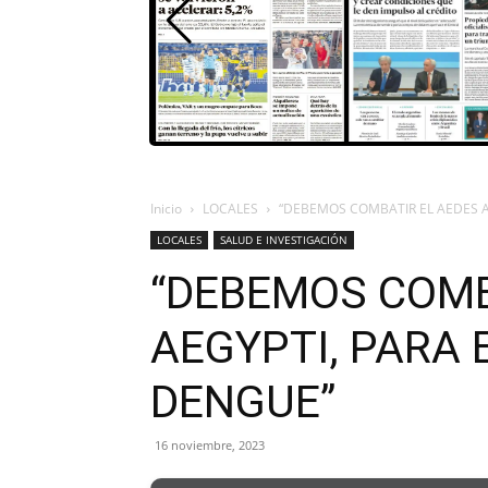
Inicio
LOCALES
“DEBEMOS COMBATIR EL AEDES AE
LOCALES
SALUD E INVESTIGACIÓN
“DEBEMOS COMB
AEGYPTI, PARA 
DENGUE”
16 noviembre, 2023