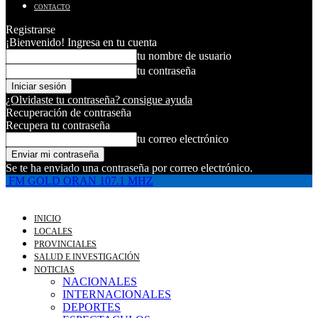
CONTACTO
Registrarse
¡Bienvenido! Ingresa en tu cuenta
tu nombre de usuario
tu contraseña
¿Olvidaste tu contraseña? consigue ayuda
Recuperación de contraseña
Recupera tu contraseña
tu correo electrónico
Se te ha enviado una contraseña por correo electrónico.
FM GOLD ORAN 107.1 MHZ
INICIO
LOCALES
PROVINCIALES
SALUD E INVESTIGACIÓN
NOTICIAS
NACIONALES
INTERNACIONALES
DEPORTES