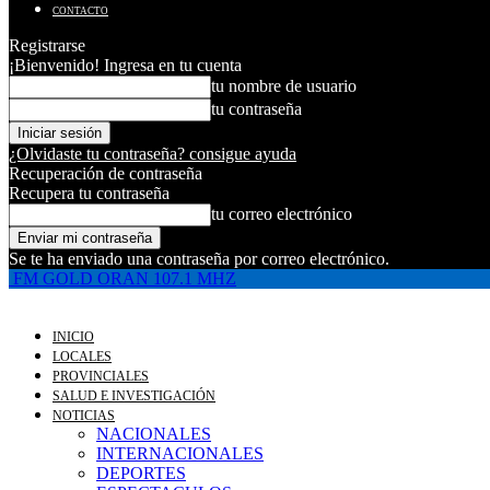
CONTACTO
Registrarse
¡Bienvenido! Ingresa en tu cuenta
tu nombre de usuario
tu contraseña
¿Olvidaste tu contraseña? consigue ayuda
Recuperación de contraseña
Recupera tu contraseña
tu correo electrónico
Se te ha enviado una contraseña por correo electrónico.
FM GOLD ORAN 107.1 MHZ
INICIO
LOCALES
PROVINCIALES
SALUD E INVESTIGACIÓN
NOTICIAS
NACIONALES
INTERNACIONALES
DEPORTES