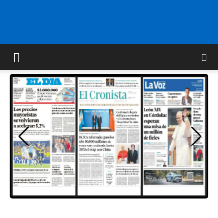
FM
GOLD
ORAN
107.1