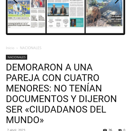
ORAN
107.1
Inicio
NACIONALES
NACIONALES
MHZ
DEMORARON A UNA
PAREJA CON CUATRO
MENORES: NO TENÍAN
DOCUMENTOS Y DIJERON
SER «CIUDADANOS DEL
MUNDO»
7 abril, 2023
26
0