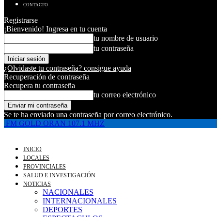
CONTACTO
Registrarse
¡Bienvenido! Ingresa en tu cuenta
tu nombre de usuario
tu contraseña
¿Olvidaste tu contraseña? consigue ayuda
Recuperación de contraseña
Recupera tu contraseña
tu correo electrónico
Se te ha enviado una contraseña por correo electrónico.
FM GOLD ORAN 107.1 MHZ
INICIO
LOCALES
PROVINCIALES
SALUD E INVESTIGACIÓN
NOTICIAS
NACIONALES
INTERNACIONALES
DEPORTES