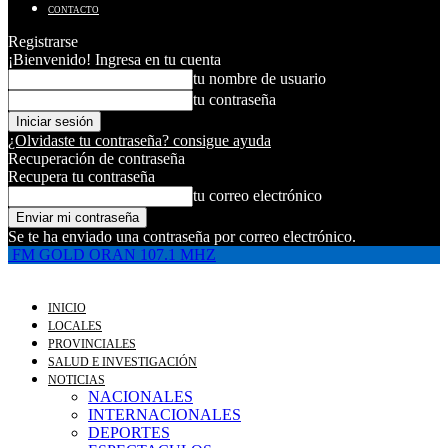
CONTACTO
Registrarse
¡Bienvenido! Ingresa en tu cuenta
tu nombre de usuario
tu contraseña
¿Olvidaste tu contraseña? consigue ayuda
Recuperación de contraseña
Recupera tu contraseña
tu correo electrónico
Se te ha enviado una contraseña por correo electrónico.
FM GOLD ORAN 107.1 MHZ
INICIO
LOCALES
PROVINCIALES
SALUD E INVESTIGACIÓN
NOTICIAS
NACIONALES
INTERNACIONALES
DEPORTES