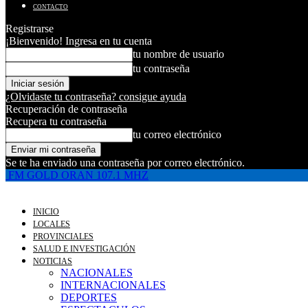
CONTACTO
Registrarse
¡Bienvenido! Ingresa en tu cuenta
tu nombre de usuario
tu contraseña
¿Olvidaste tu contraseña? consigue ayuda
Recuperación de contraseña
Recupera tu contraseña
tu correo electrónico
Se te ha enviado una contraseña por correo electrónico.
FM GOLD ORAN 107.1 MHZ
INICIO
LOCALES
PROVINCIALES
SALUD E INVESTIGACIÓN
NOTICIAS
NACIONALES
INTERNACIONALES
DEPORTES