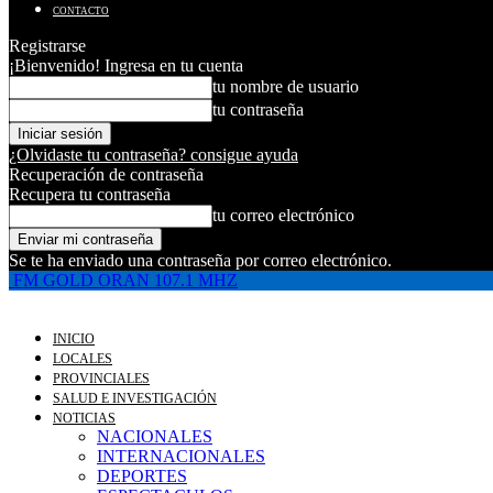
CONTACTO
Registrarse
¡Bienvenido! Ingresa en tu cuenta
tu nombre de usuario
tu contraseña
¿Olvidaste tu contraseña? consigue ayuda
Recuperación de contraseña
Recupera tu contraseña
tu correo electrónico
Se te ha enviado una contraseña por correo electrónico.
FM GOLD ORAN 107.1 MHZ
INICIO
LOCALES
PROVINCIALES
SALUD E INVESTIGACIÓN
NOTICIAS
NACIONALES
INTERNACIONALES
DEPORTES