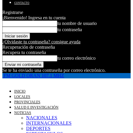
CONTACTO
Registrarse
¡Bienvenido! Ingresa en tu cuenta
tu nombre de usuario
tu contraseña
¿Olvidaste tu contraseña? consigue ayuda
Recuperación de contraseña
Recupera tu contraseña
tu correo electrónico
Se te ha enviado una contraseña por correo electrónico.
FM GOLD ORAN 107.1 MHZ
INICIO
LOCALES
PROVINCIALES
SALUD E INVESTIGACIÓN
NOTICIAS
NACIONALES
INTERNACIONALES
DEPORTES