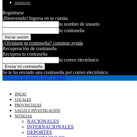
CONTACTO
Registrarse
¡Bienvenido! Ingresa en tu cuenta
tu nombre de usuario
tu contraseña
¿Olvidaste tu contraseña? consigue ayuda
Recuperación de contraseña
Recupera tu contraseña
tu correo electrónico
Se te ha enviado una contraseña por correo electrónico.
FM GOLD ORAN 107.1 MHZ
INICIO
LOCALES
PROVINCIALES
SALUD E INVESTIGACIÓN
NOTICIAS
NACIONALES
INTERNACIONALES
DEPORTES