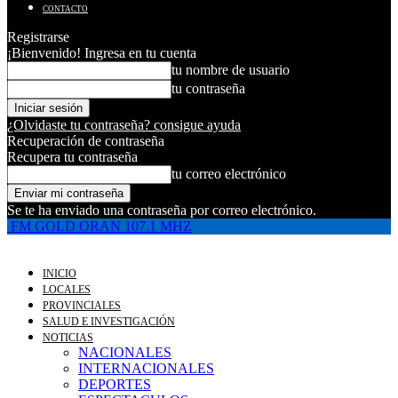
CONTACTO
Registrarse
¡Bienvenido! Ingresa en tu cuenta
tu nombre de usuario
tu contraseña
¿Olvidaste tu contraseña? consigue ayuda
Recuperación de contraseña
Recupera tu contraseña
tu correo electrónico
Se te ha enviado una contraseña por correo electrónico.
FM GOLD ORAN 107.1 MHZ
INICIO
LOCALES
PROVINCIALES
SALUD E INVESTIGACIÓN
NOTICIAS
NACIONALES
INTERNACIONALES
DEPORTES