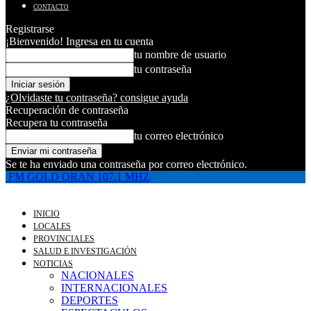
CONTACTO
Registrarse
¡Bienvenido! Ingresa en tu cuenta
tu nombre de usuario
tu contraseña
¿Olvidaste tu contraseña? consigue ayuda
Recuperación de contraseña
Recupera tu contraseña
tu correo electrónico
Se te ha enviado una contraseña por correo electrónico.
FM GOLD ORAN 107.1 MHZ
INICIO
LOCALES
PROVINCIALES
SALUD E INVESTIGACIÓN
NOTICIAS
NACIONALES
INTERNACIONALES
DEPORTES