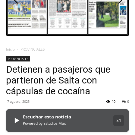
ORAN
107.1
Inicio
PROVINCIALES
PROVINCIALES
MHZ
Detienen a pasajeros que
partieron de Salta con
cápsulas de cocaína
7 agosto, 2025
10
0
Escuchar esta noticia
▶
x1
Powered by Estudios Max