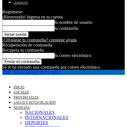
CONTACTO
Registrarse
¡Bienvenido! Ingresa en tu cuenta
tu nombre de usuario
tu contraseña
¿Olvidaste tu contraseña? consigue ayuda
Recuperación de contraseña
Recupera tu contraseña
tu correo electrónico
Se te ha enviado una contraseña por correo electrónico.
FM GOLD ORAN 107.1 MHZ
INICIO
LOCALES
PROVINCIALES
SALUD E INVESTIGACIÓN
NOTICIAS
NACIONALES
INTERNACIONALES
DEPORTES