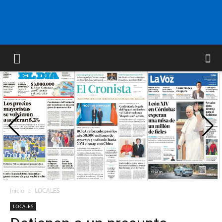
FM
GOLD
ORAN
107.1
Inicio
LOCALES
LOCALES