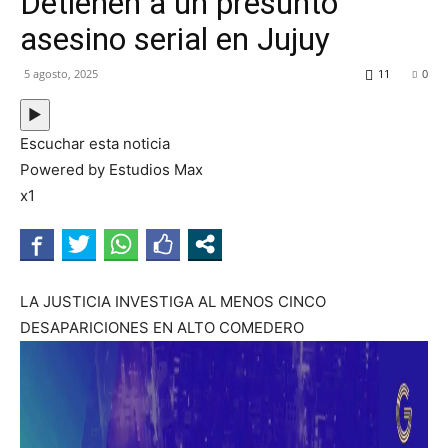
Detienen a un presunto
MHZ
asesino serial en Jujuy
5 agosto, 2025
11
0
▶
Escuchar esta noticia
Powered by Estudios Max
x1
LA JUSTICIA INVESTIGA AL MENOS CINCO
DESAPARICIONES EN ALTO COMEDERO