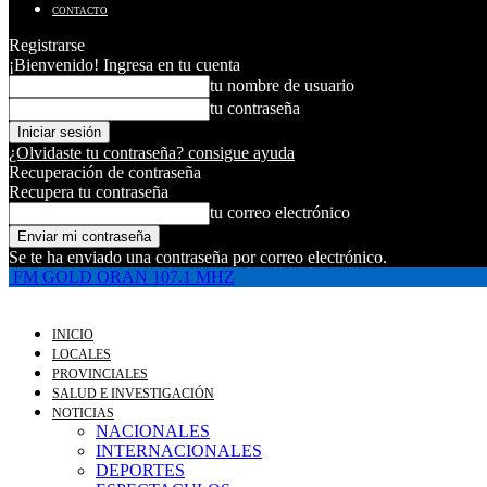
CONTACTO
Registrarse
¡Bienvenido! Ingresa en tu cuenta
tu nombre de usuario
tu contraseña
¿Olvidaste tu contraseña? consigue ayuda
Recuperación de contraseña
Recupera tu contraseña
tu correo electrónico
Se te ha enviado una contraseña por correo electrónico.
FM GOLD ORAN 107.1 MHZ
INICIO
LOCALES
PROVINCIALES
SALUD E INVESTIGACIÓN
NOTICIAS
NACIONALES
INTERNACIONALES
DEPORTES