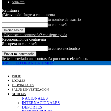
CONTACTO
Registrarse
¡Bienvenido! Ingresa en tu cuenta
tu nombre de usuario
tu contraseña
¿Olvidaste tu contraseña? consigue ayuda
Recuperación de contraseña
Recupera tu contraseña
tu correo electrónico
Se te ha enviado una contraseña por correo electrónico.
FM GOLD ORAN 107.1 MHZ
INICIO
LOCALES
PROVINCIALES
SALUD E INVESTIGACIÓN
NOTICIAS
NACIONALES
INTERNACIONALES
DEPORTES