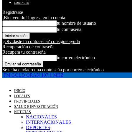
CONTACTO
Registrarse
¡Bienvenido! Ingresa en tu cuenta
tu nombre de usuario
tu contraseña
¿Olvidaste tu contraseña? consigue ayuda
Recuperación de contraseña
Recupera tu contraseña
tu correo electrónico
Se te ha enviado una contraseña por correo electrónico.
FM GOLD ORAN 107.1 MHZ
INICIO
LOCALES
PROVINCIALES
SALUD E INVESTIGACIÓN
NOTICIAS
NACIONALES
INTERNACIONALES
DEPORTES