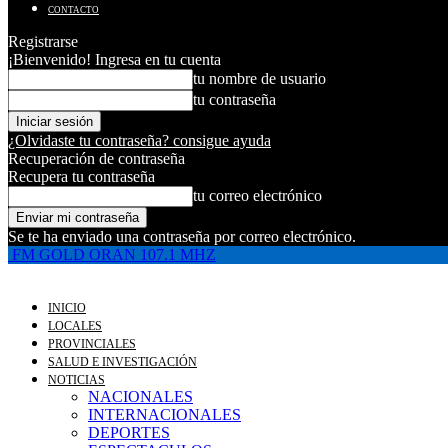
CONTACTO
Registrarse
¡Bienvenido! Ingresa en tu cuenta
tu nombre de usuario
tu contraseña
¿Olvidaste tu contraseña? consigue ayuda
Recuperación de contraseña
Recupera tu contraseña
tu correo electrónico
Se te ha enviado una contraseña por correo electrónico.
FM GOLD ORAN 107.1 MHZ
INICIO
LOCALES
PROVINCIALES
SALUD E INVESTIGACIÓN
NOTICIAS
NACIONALES
INTERNACIONALES
DEPORTES