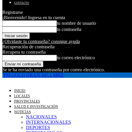
CONTACTO
Registrarse
¡Bienvenido! Ingresa en tu cuenta
tu nombre de usuario
tu contraseña
¿Olvidaste tu contraseña? consigue ayuda
Recuperación de contraseña
Recupera tu contraseña
tu correo electrónico
Se te ha enviado una contraseña por correo electrónico.
FM GOLD ORAN 107.1 MHZ
INICIO
LOCALES
PROVINCIALES
SALUD E INVESTIGACIÓN
NOTICIAS
NACIONALES
INTERNACIONALES
DEPORTES