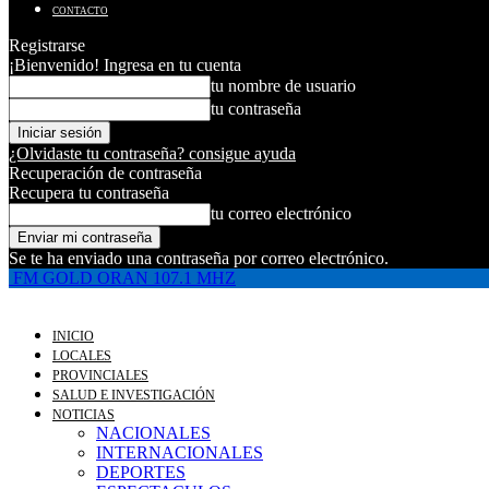
CONTACTO
Registrarse
¡Bienvenido! Ingresa en tu cuenta
tu nombre de usuario
tu contraseña
¿Olvidaste tu contraseña? consigue ayuda
Recuperación de contraseña
Recupera tu contraseña
tu correo electrónico
Se te ha enviado una contraseña por correo electrónico.
FM GOLD ORAN 107.1 MHZ
INICIO
LOCALES
PROVINCIALES
SALUD E INVESTIGACIÓN
NOTICIAS
NACIONALES
INTERNACIONALES
DEPORTES