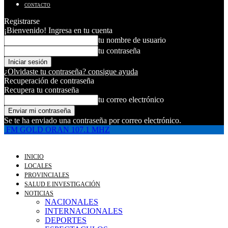
CONTACTO
Registrarse
¡Bienvenido! Ingresa en tu cuenta
tu nombre de usuario
tu contraseña
¿Olvidaste tu contraseña? consigue ayuda
Recuperación de contraseña
Recupera tu contraseña
tu correo electrónico
Se te ha enviado una contraseña por correo electrónico.
FM GOLD ORAN 107.1 MHZ
INICIO
LOCALES
PROVINCIALES
SALUD E INVESTIGACIÓN
NOTICIAS
NACIONALES
INTERNACIONALES
DEPORTES