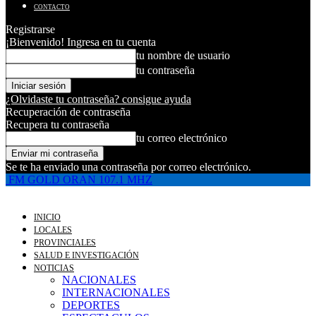
CONTACTO
Registrarse
¡Bienvenido! Ingresa en tu cuenta
tu nombre de usuario
tu contraseña
¿Olvidaste tu contraseña? consigue ayuda
Recuperación de contraseña
Recupera tu contraseña
tu correo electrónico
Se te ha enviado una contraseña por correo electrónico.
FM GOLD ORAN 107.1 MHZ
INICIO
LOCALES
PROVINCIALES
SALUD E INVESTIGACIÓN
NOTICIAS
NACIONALES
INTERNACIONALES
DEPORTES