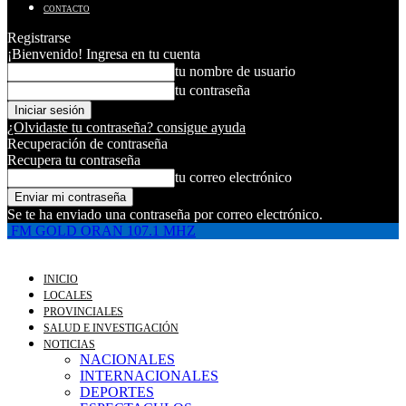
CONTACTO
Registrarse
¡Bienvenido! Ingresa en tu cuenta
tu nombre de usuario
tu contraseña
¿Olvidaste tu contraseña? consigue ayuda
Recuperación de contraseña
Recupera tu contraseña
tu correo electrónico
Se te ha enviado una contraseña por correo electrónico.
FM GOLD ORAN 107.1 MHZ
INICIO
LOCALES
PROVINCIALES
SALUD E INVESTIGACIÓN
NOTICIAS
NACIONALES
INTERNACIONALES
DEPORTES